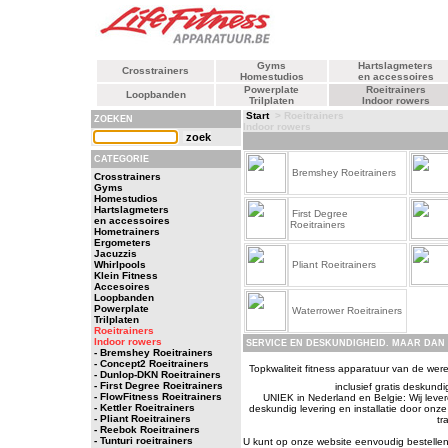
Gyms
Hartslagmeters
Crosstrainers
Homestudios
en accessoires
Powerplate
Roeitrainers
Loopbanden
Trilplaten
Indoor rowers
Start
> Roeitrainers
ZOEKEN
Indoor rowers
CATEGORIE
Bremshey Roeitrainers
Crosstrainers
Gyms
Homestudios
Hartslagmeters
First Degree
en accessoires
Roeitrainers
Hometrainers
Ergometers
Jacuzzis
Whirlpools
Pliant Roeitrainers
Klein Fitness
Accesoires
Loopbanden
Powerplate
Waterrower Roeitrainers
Trilplaten
Roeitrainers
Indoor rowers
SERVICE EN DESKUNDIGHEID. MAAR DAN 
- Bremshey Roeitrainers
- Concept2 Roeitrainers
Topkwaliteit fitness apparatuur van de werel
- Dunlop-DKN Roeitrainers
- First Degree Roeitrainers
inclusief gratis deskundi
- FlowFitness Roeitrainers
UNIEK in Nederland en Belgie: Wij leveren
- Kettler Roeitrainers
deskundig levering en installatie door on
- Pliant Roeitrainers
tr
- Reebok Roeitrainers
- Tunturi roeitrainers
U kunt op onze website eenvoudig bestellen