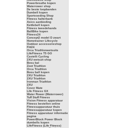
Powerbreathe kopen
Waterrower shop
De beste loopbanden
Dumbell kopen
Sportvoeding Shop
Fitness halterbank
Asics aanbieding
Kettlebell kopen
Fitness tweedehands
BallBike kopen
Fitness24
Concept2 model D zwart
Hometrainer Lifecycle
Outdoor accessorieshop
Fitt24
Orca Triathlonwetsuits
LifeFitness T5 GO
Castelli Cycling
2XU wetsuit shop
Bosu bal
Zoot Triathlon
Orca Triathlon
Bosu ball kopen
2XU Triathlon
2XU Triathlon
Ironman Triathlon
2XU
Cover Mate
Life Fitness GX
Water Rower (Waterrower)
Tuff Stuff Fitness
Vision Fitness apparatuur
Fitness bestellen online
Fitnessapparatuur thuis
Fitnessapparatuur kopen
Fitness apparatuur informatie
pagina
PowerBlock Power Block
dumbells kopen
LifeFitness (Life Fitness)