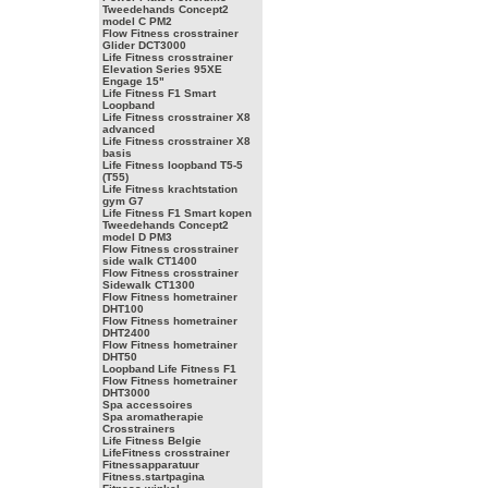
Tweedehands Concept2
model C PM2
Flow Fitness crosstrainer
Glider DCT3000
Life Fitness crosstrainer
Elevation Series 95XE
Engage 15"
Life Fitness F1 Smart
Loopband
Life Fitness crosstrainer X8
advanced
Life Fitness crosstrainer X8
basis
Life Fitness loopband T5-5
(T55)
Life Fitness krachtstation
gym G7
Life Fitness F1 Smart kopen
Tweedehands Concept2
model D PM3
Flow Fitness crosstrainer
side walk CT1400
Flow Fitness crosstrainer
Sidewalk CT1300
Flow Fitness hometrainer
DHT100
Flow Fitness hometrainer
DHT2400
Flow Fitness hometrainer
DHT50
Loopband Life Fitness F1
Flow Fitness hometrainer
DHT3000
Spa accessoires
Spa aromatherapie
Crosstrainers
Life Fitness Belgie
LifeFitness crosstrainer
Fitnessapparatuur
Fitness.startpagina