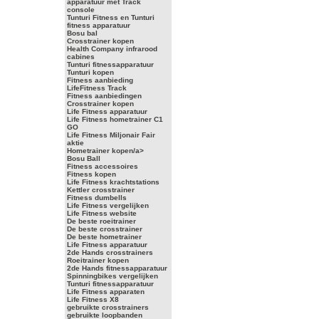
apparatuur met Track
console
Tunturi Fitness en Tunturi
fitness apparatuur
Bosu bal
Crosstrainer kopen
Health Company infrarood
cabines
Tunturi fitnessapparatuur
Tunturi kopen
Fitness aanbieding
LifeFitness Track
Fitness aanbiedingen
Crosstrainer kopen
Life Fitness apparatuur
Life Fitness hometrainer C1
GO
Life Fitness Miljonair Fair
aktie
Hometrainer kopen/a>
Bosu Ball
Fitness accessoires
Fitness kopen
Life Fitness krachtstations
Kettler crosstrainer
Fitness dumbells
Life Fitness vergelijken
Life Fitness website
De beste roeitrainer
De beste crosstrainer
De beste hometrainer
Life Fitness apparatuur
2de Hands crosstrainers
Roeitrainer kopen
2de Hands fitnessapparatuur
Spinningbikes vergelijken
Tunturi fitnessapparatuur
Life Fitness apparaten
Life Fitness X8
gebruikte crosstrainers
gebruikte loopbanden