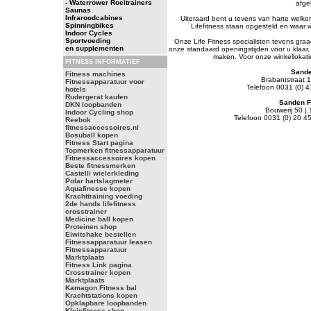
- Waterrower Roeitrainers
afge
Saunas
Infraroodcabines
Uiteraard bent u tevens van harte welko
Spinningbikes
Lifefitness staan opgesteld en waar w
Indoor Cycles
Sportvoeding
Onze Life Fitness specialisten tevens gra
en supplementen
onze standaard openingstijden voor u klaar, 
maken. Voor onze winkellokati
FITNESS INFORMATIEF
Sande
Fitness machines
Brabantstraat 
Fitnessapparatuur voor
Telefoon 0031 (0) 
hotels
Rudergerat kaufen
Sanden F
DKN loopbanden
Bouwerij 50 |
Indoor Cycling shop
Telefoon 0031 (0) 20 4
Reebok
fitnessaccessoires.nl
Bosuball kopen
Fitness Start pagina
Topmerken fitnessapparatuur
Fitnessaccessoires kopen
Beste fitnessmerken
Castelli wielerkleding
Polar hartslagmeter
Aquafinesse kopen
Krachttraining voeding
2de hands lifefitness
crosstrainer
Medicine ball kopen
Proteinen shop
Eiwitshake bestellen
Fitnessapparatuur leasen
Fitnessapparatuur
Marktplaats
Fitness Link pagina
Crosstrainer kopen
Marktplaats
Kamagon Fitness bal
Krachtstations kopen
Opklapbare loopbanden
Kleinfitness shop