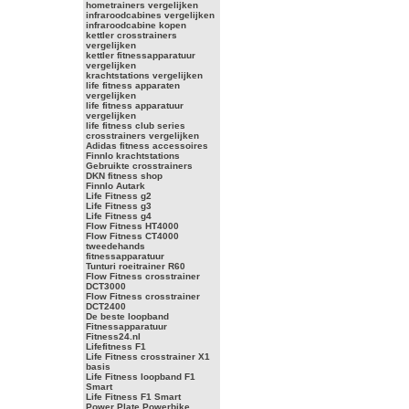
hometrainers vergelijken
infraroodcabines vergelijken
infraroodcabine kopen
kettler crosstrainers
vergelijken
kettler fitnessapparatuur
vergelijken
krachtstations vergelijken
life fitness apparaten
vergelijken
life fitness apparatuur
vergelijken
life fitness club series
crosstrainers vergelijken
Adidas fitness accessoires
Finnlo krachtstations
Gebruikte crosstrainers
DKN fitness shop
Finnlo Autark
Life Fitness g2
Life Fitness g3
Life Fitness g4
Flow Fitness HT4000
Flow Fitness CT4000
tweedehands
fitnessapparatuur
Tunturi roeitrainer R60
Flow Fitness crosstrainer
DCT3000
Flow Fitness crosstrainer
DCT2400
De beste loopband
Fitnessapparatuur
Fitness24.nl
Lifefitness F1
Life Fitness crosstrainer X1
basis
Life Fitness loopband F1
Smart
Life Fitness F1 Smart
Power Plate Powerbike