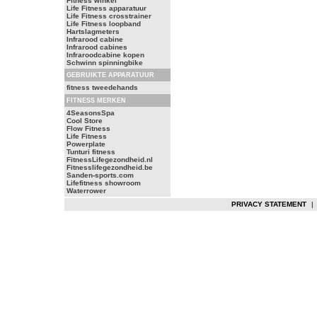
Fitness winkel
Life Fitness apparatuur
Life Fitness crosstrainer
Life Fitness loopband
Hartslagmeters
Infrarood cabine
Infrarood cabines
Infraroodcabine kopen
Schwinn spinningbike
GEBRUIKTE APPARATUUR
fitness tweedehands
FITNESS MERKEN
4SeasonsSpa
Cool Store
Flow Fitness
Life Fitness
Powerplate
Tunturi fitness
FitnessLifegezondheid.nl
Fitnesslifegezondheid.be
Sanden-sports.com
Lifefitness showroom
Waterrower
PRIVACY STATEMENT
|