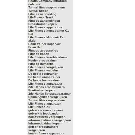
Health Company infrarood
cabines
Tunturi fitnessapparatuur
Tunturi kopen
Fitness aanbieding
LifeFitness Track
Fitness aanbiedingen
Crosstrainer kopen
Life Fitness apparatuur
Life Fitness hometrainer C1
GO
Life Fitness Miljonair Fair
aktie
Hometrainer kopen/a>
Bosu Ball
Fitness accessoires
Fitness kopen
Life Fitness krachtstations
Kettler crosstrainer
Fitness dumbells
Life Fitness vergelijken
Life Fitness website
De beste roeitrainer
De beste crosstrainer
De beste hometrainer
Life Fitness apparatuur
2de Hands crosstrainers
Roeitrainer kopen
2de Hands fitnessapparatuur
Spinningbikes vergelijken
Tunturi fitnessapparatuur
Life Fitness apparaten
Life Fitness X8
gebruikte crosstrainers
gebruikte loopbanden
hometrainers vergelijken
infraroodcabines vergelijken
infraroodcabine kopen
kettler crosstrainers
vergelijken
kettler fitnessapparatuur