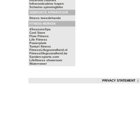
Infrarood cabines
Infraroodcabine kopen
Schwinn spinningbike
GEBRUIKTE APPARATUUR
fitness tweedehands
FITNESS MERKEN
4SeasonsSpa
Cool Store
Flow Fitness
Life Fitness
Powerplate
Tunturi fitness
FitnessLifegezondheid.nl
Fitnesslifegezondheid.be
Sanden-sports.com
Lifefitness showroom
Waterrower
PRIVACY STATEMENT
|