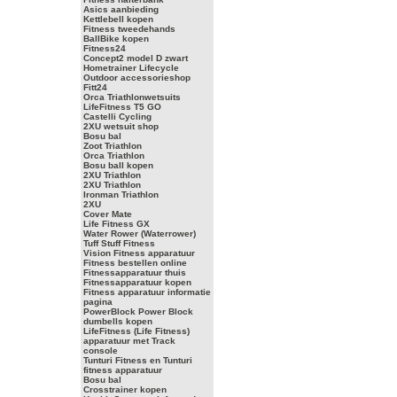
Asics aanbieding
Kettlebell kopen
Fitness tweedehands
BallBike kopen
Fitness24
Concept2 model D zwart
Hometrainer Lifecycle
Outdoor accessorieshop
Fitt24
Orca Triathlonwetsuits
LifeFitness T5 GO
Castelli Cycling
2XU wetsuit shop
Bosu bal
Zoot Triathlon
Orca Triathlon
Bosu ball kopen
2XU Triathlon
2XU Triathlon
Ironman Triathlon
2XU
Cover Mate
Life Fitness GX
Water Rower (Waterrower)
Tuff Stuff Fitness
Vision Fitness apparatuur
Fitness bestellen online
Fitnessapparatuur thuis
Fitnessapparatuur kopen
Fitness apparatuur informatie
pagina
PowerBlock Power Block
dumbells kopen
LifeFitness (Life Fitness)
apparatuur met Track
console
Tunturi Fitness en Tunturi
fitness apparatuur
Bosu bal
Crosstrainer kopen