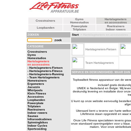
Gyms
Hartslagmeters
Crosstrainers
Homestudios
en accessoires
Powerplate
Roeitrainers
Loopbanden
Trilplaten
Indoor rowers
Start
> Hartslagmeters en accessoires
ZOEKEN
CATEGORIE
Hartslagmeters-Fietsen
Crosstrainers
Gyms
Homestudios
Hartslagmeters
Team Hartslagmeters
en accessoires
- Hartslagmeters-Fietsen
- Hartslagmeters-Fitness
SERVICE EN DESKUNDIGHEID. MAAR DAN 
- Hartslagmeters-Running
- Team Hartslagmeters
Topkwaliteit fitness apparatuur van de werel
Hometrainers
Ergometers
inclusief gratis deskundi
Jacuzzis
UNIEK in Nederland en Belgie: Wij leveren
Whirlpools
deskundig levering en installatie door on
Klein Fitness
tr
Accesoires
Loopbanden
U kunt op onze website eenvoudig bestellen
Powerplate
afge
Trilplaten
Roeitrainers
Uiteraard bent u tevens van harte welko
Indoor rowers
Lifefitness staan opgesteld en waar w
Saunas
Infraroodcabines
Onze Life Fitness specialisten tevens gra
Spinningbikes
onze standaard openingstijden voor u klaar, 
Indoor Cycles
maken. Voor onze winkellokati
Sportvoeding