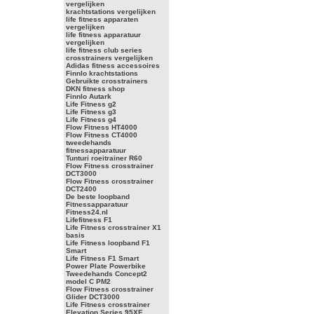
vergelijken
krachtstations vergelijken
life fitness apparaten
vergelijken
life fitness apparatuur
vergelijken
life fitness club series
crosstrainers vergelijken
Adidas fitness accessoires
Finnlo krachtstations
Gebruikte crosstrainers
DKN fitness shop
Finnlo Autark
Life Fitness g2
Life Fitness g3
Life Fitness g4
Flow Fitness HT4000
Flow Fitness CT4000
tweedehands
fitnessapparatuur
Tunturi roeitrainer R60
Flow Fitness crosstrainer
DCT3000
Flow Fitness crosstrainer
DCT2400
De beste loopband
Fitnessapparatuur
Fitness24.nl
Lifefitness F1
Life Fitness crosstrainer X1
basis
Life Fitness loopband F1
Smart
Life Fitness F1 Smart
Power Plate Powerbike
Tweedehands Concept2
model C PM2
Flow Fitness crosstrainer
Glider DCT3000
Life Fitness crosstrainer
Elevation Series 95XE