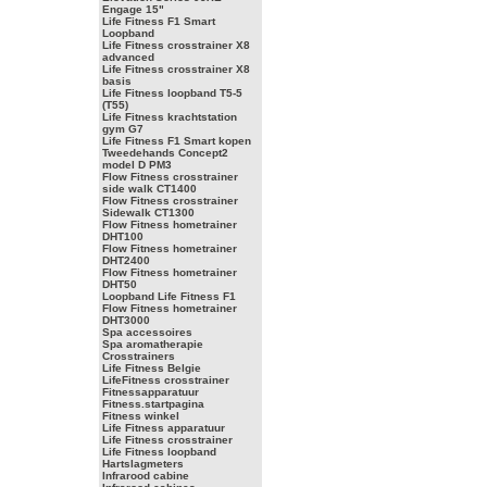
Engage 15"
Life Fitness F1 Smart
Loopband
Life Fitness crosstrainer X8
advanced
Life Fitness crosstrainer X8
basis
Life Fitness loopband T5-5
(T55)
Life Fitness krachtstation
gym G7
Life Fitness F1 Smart kopen
Tweedehands Concept2
model D PM3
Flow Fitness crosstrainer
side walk CT1400
Flow Fitness crosstrainer
Sidewalk CT1300
Flow Fitness hometrainer
DHT100
Flow Fitness hometrainer
DHT2400
Flow Fitness hometrainer
DHT50
Loopband Life Fitness F1
Flow Fitness hometrainer
DHT3000
Spa accessoires
Spa aromatherapie
Crosstrainers
Life Fitness Belgie
LifeFitness crosstrainer
Fitnessapparatuur
Fitness.startpagina
Fitness winkel
Life Fitness apparatuur
Life Fitness crosstrainer
Life Fitness loopband
Hartslagmeters
Infrarood cabine