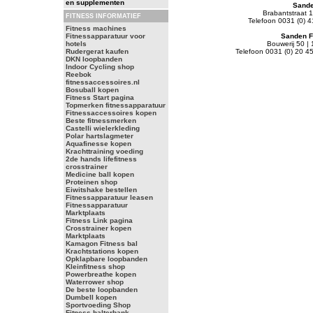
en supplementen
Sande
Brabantstraat 
FITNESS INFORMATIEF
Telefoon 0031 (0) 
Fitness machines
Fitnessapparatuur voor
Sanden F
hotels
Bouwerij 50 |
Rudergerat kaufen
Telefoon 0031 (0) 20 4
DKN loopbanden
Indoor Cycling shop
Reebok
fitnessaccessoires.nl
Bosuball kopen
Fitness Start pagina
Topmerken fitnessapparatuur
Fitnessaccessoires kopen
Beste fitnessmerken
Castelli wielerkleding
Polar hartslagmeter
Aquafinesse kopen
Krachttraining voeding
2de hands lifefitness
crosstrainer
Medicine ball kopen
Proteinen shop
Eiwitshake bestellen
Fitnessapparatuur leasen
Fitnessapparatuur
Marktplaats
Fitness Link pagina
Crosstrainer kopen
Marktplaats
Kamagon Fitness bal
Krachtstations kopen
Opklapbare loopbanden
Kleinfitness shop
Powerbreathe kopen
Waterrower shop
De beste loopbanden
Dumbell kopen
Sportvoeding Shop
Fitness halterbank