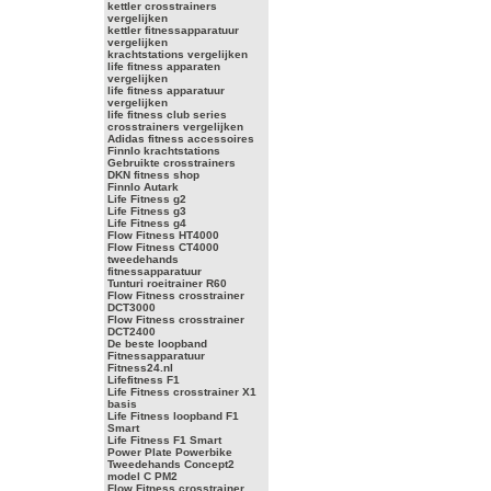
kettler crosstrainers
vergelijken
kettler fitnessapparatuur
vergelijken
krachtstations vergelijken
life fitness apparaten
vergelijken
life fitness apparatuur
vergelijken
life fitness club series
crosstrainers vergelijken
Adidas fitness accessoires
Finnlo krachtstations
Gebruikte crosstrainers
DKN fitness shop
Finnlo Autark
Life Fitness g2
Life Fitness g3
Life Fitness g4
Flow Fitness HT4000
Flow Fitness CT4000
tweedehands
fitnessapparatuur
Tunturi roeitrainer R60
Flow Fitness crosstrainer
DCT3000
Flow Fitness crosstrainer
DCT2400
De beste loopband
Fitnessapparatuur
Fitness24.nl
Lifefitness F1
Life Fitness crosstrainer X1
basis
Life Fitness loopband F1
Smart
Life Fitness F1 Smart
Power Plate Powerbike
Tweedehands Concept2
model C PM2
Flow Fitness crosstrainer