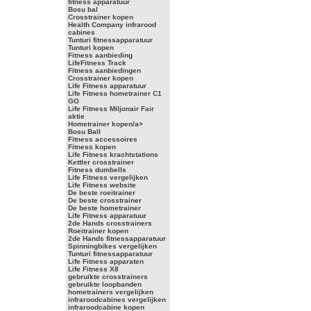
fitness apparatuur
Bosu bal
Crosstrainer kopen
Health Company infrarood
cabines
Tunturi fitnessapparatuur
Tunturi kopen
Fitness aanbieding
LifeFitness Track
Fitness aanbiedingen
Crosstrainer kopen
Life Fitness apparatuur
Life Fitness hometrainer C1
GO
Life Fitness Miljonair Fair
aktie
Hometrainer kopen/a>
Bosu Ball
Fitness accessoires
Fitness kopen
Life Fitness krachtstations
Kettler crosstrainer
Fitness dumbells
Life Fitness vergelijken
Life Fitness website
De beste roeitrainer
De beste crosstrainer
De beste hometrainer
Life Fitness apparatuur
2de Hands crosstrainers
Roeitrainer kopen
2de Hands fitnessapparatuur
Spinningbikes vergelijken
Tunturi fitnessapparatuur
Life Fitness apparaten
Life Fitness X8
gebruikte crosstrainers
gebruikte loopbanden
hometrainers vergelijken
infraroodcabines vergelijken
infraroodcabine kopen