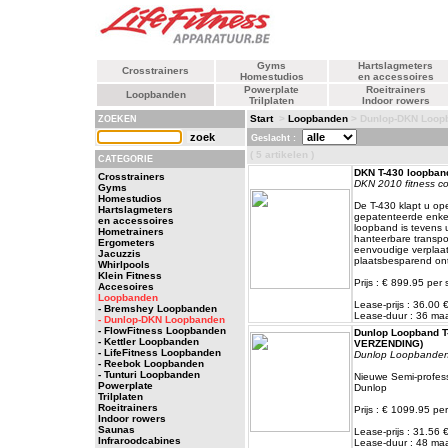
Gyms
Hartslagmeters
Crosstrainers
Homestudios
en accessoires
Powerplate
Roeitrainers
Loopbanden
Trilplaten
Indoor rowers
Start
>
Loopbanden
> Dunlop-DKN Loop
ZOEKEN
Geslacht :
( 5 artikelen )
CATEGORIE
DKN T-430 loopband
Crosstrainers
DKN 2010 fitness col
Gyms
Homestudios
De T-430 klapt u o
Hartslagmeters
gepatenteerde enke
en accessoires
loopband is tevens 
Hometrainers
hanteerbare transpor
Ergometers
eenvoudige verplaat
Jacuzzis
plaatsbesparend on
Whirlpools
Klein Fitness
Prijs : € 899.95 per 
Accesoires
Loopbanden
Lease-prijs : 36.00
- Bremshey Loopbanden
Lease-duur : 36 m
- Dunlop-DKN Loopbanden
- FlowFitness Loopbanden
Dunlop Loopband T
- Kettler Loopbanden
VERZENDING)
- LifeFitness Loopbanden
Dunlop Loopbande
- Reebok Loopbanden
- Tunturi Loopbanden
Nieuwe Semi-profes
Powerplate
Dunlop
Trilplaten
Roeitrainers
Prijs : € 1099.95 per
Indoor rowers
Saunas
Lease-prijs : 31.56
Infraroodcabines
Lease-duur : 48 m