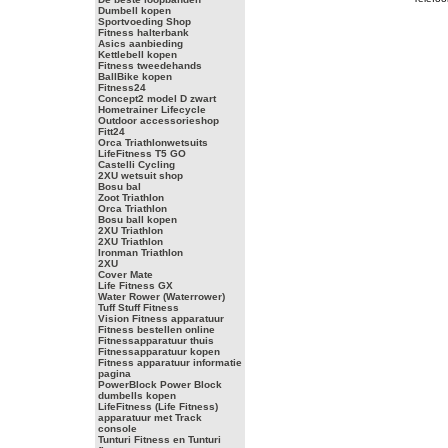
Dumbell kopen
Sportvoeding Shop
Fitness halterbank
Asics aanbieding
Kettlebell kopen
Fitness tweedehands
BallBike kopen
Fitness24
Concept2 model D zwart
Hometrainer Lifecycle
Outdoor accessorieshop
Fitt24
Orca Triathlonwetsuits
LifeFitness T5 GO
Castelli Cycling
2XU wetsuit shop
Bosu bal
Zoot Triathlon
Orca Triathlon
Bosu ball kopen
2XU Triathlon
2XU Triathlon
Ironman Triathlon
2XU
Cover Mate
Life Fitness GX
Water Rower (Waterrower)
Tuff Stuff Fitness
Vision Fitness apparatuur
Fitness bestellen online
Fitnessapparatuur thuis
Fitnessapparatuur kopen
Fitness apparatuur informatie
pagina
PowerBlock Power Block
dumbells kopen
LifeFitness (Life Fitness)
apparatuur met Track
console
Tunturi Fitness en Tunturi