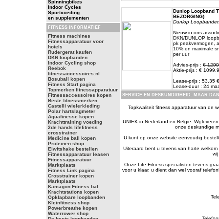
Spinningbikes
Indoor Cycles
Dunlop Loopband T
Sportvoeding
BEZORGING)
en supplementen
Dunlop Loopbande
FITNESS INFORMATIEF
Nieuw in ons assort
Fitness machines
DKN/DUNLOP loopban
Fitnessapparatuur voor
pk peakvermogen, au
hotels
10% en maximale sn
Rudergerat kaufen
per uur
DKN loopbanden
Indoor Cycling shop
Advies-prijs :
€ 1299
Reebok
Aktie-prijs : € 1099.
fitnessaccessoires.nl
Bosuball kopen
Lease-prijs : 53.35
Fitness Start pagina
Lease-duur : 24 m
Topmerken fitnessapparatuur
Fitnessaccessoires kopen
SERVICE EN DESKUNDIGHEID. MAAR DAN
Beste fitnessmerken
Castelli wielerkleding
Topkwaliteit fitness apparatuur van de we
Polar hartslagmeter
Aquafinesse kopen
UNIEK in Nederland en Belgie: Wij leveren a
Krachttraining voeding
onze deskundige me
2de hands lifefitness
crosstrainer
U kunt op onze website eenvoudig bestelle
Medicine ball kopen
Proteinen shop
Uiteraard bent u tevens van harte welkom 
Eiwitshake bestellen
wi
Fitnessapparatuur leasen
Fitnessapparatuur
Onze Life Fitness specialisten tevens gr
Marktplaats
voor u klaar, u dient dan wel vooraf telef
Fitness Link pagina
Crosstrainer kopen
Marktplaats
Kamagon Fitness bal
Krachtstations kopen
Tel
Opklapbare loopbanden
Kleinfitness shop
Powerbreathe kopen
Waterrower shop
Telefoo
De beste loopbanden