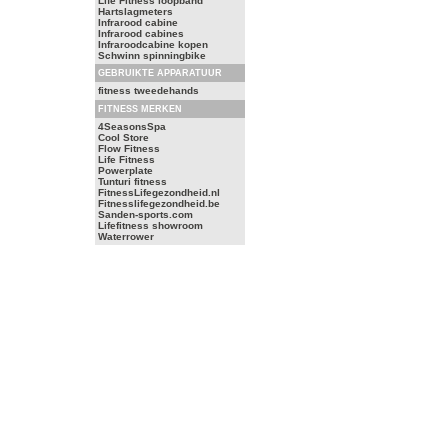
Life Fitness loopband
Hartslagmeters
Infrarood cabine
Infrarood cabines
Infraroodcabine kopen
Schwinn spinningbike
GEBRUIKTE APPARATUUR
fitness tweedehands
FITNESS MERKEN
4SeasonsSpa
Cool Store
Flow Fitness
Life Fitness
Powerplate
Tunturi fitness
FitnessLifegezondheid.nl
Fitnesslifegezondheid.be
Sanden-sports.com
Lifefitness showroom
Waterrower