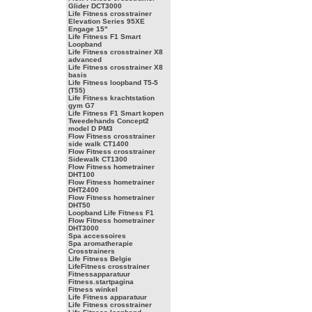
Glider DCT3000
Life Fitness crosstrainer
Elevation Series 95XE
Engage 15"
Life Fitness F1 Smart
Loopband
Life Fitness crosstrainer X8
advanced
Life Fitness crosstrainer X8
basis
Life Fitness loopband T5-5
(T55)
Life Fitness krachtstation
gym G7
Life Fitness F1 Smart kopen
Tweedehands Concept2
model D PM3
Flow Fitness crosstrainer
side walk CT1400
Flow Fitness crosstrainer
Sidewalk CT1300
Flow Fitness hometrainer
DHT100
Flow Fitness hometrainer
DHT2400
Flow Fitness hometrainer
DHT50
Loopband Life Fitness F1
Flow Fitness hometrainer
DHT3000
Spa accessoires
Spa aromatherapie
Crosstrainers
Life Fitness Belgie
LifeFitness crosstrainer
Fitnessapparatuur
Fitness.startpagina
Fitness winkel
Life Fitness apparatuur
Life Fitness crosstrainer