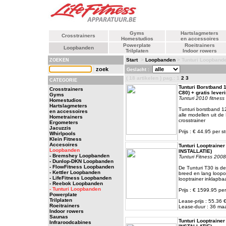
Gyms
Hartslagmeters
Crosstrainers
Homestudios
en accessoires
Powerplate
Roeitrainers
Loopbanden
Trilplaten
Indoor rowers
Start
>
Loopbanden
> Tunturi Loopband
ZOEKEN
Geslacht :
( 18 artikelen ) pag.: 1
2
3
CATEGORIE
Tunturi Borstband 
Crosstrainers
C80) + gratis lever
Gyms
Tunturi 2010 fitness 
Homestudios
Hartslagmeters
Tunturi borstband 12
en accessoires
alle modellen uit de
Hometrainers
crosstrainer
Ergometers
Jacuzzis
Prijs : € 44.95 per s
Whirlpools
Klein Fitness
Accesoires
Tunturi Looptrainer
Loopbanden
INSTALLATIE)
- Bremshey Loopbanden
Tunturi Fitness 2008
- Dunlop-DKN Loopbanden
- FlowFitness Loopbanden
De Tunturi T30 is de
- Kettler Loopbanden
breed en lang loopo
- LifeFitness Loopbanden
looptrainer inklapba
- Reebok Loopbanden
- Tunturi Loopbanden
Prijs : € 1599.95 per
Powerplate
Trilplaten
Lease-prijs : 55.36
Roeitrainers
Lease-duur : 36 m
Indoor rowers
Saunas
Tunturi Looptrainer
Infraroodcabines