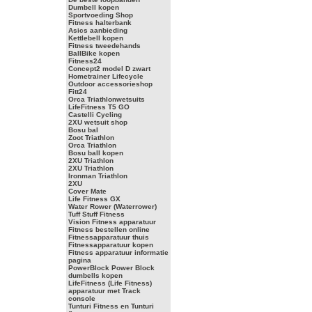
Dumbell kopen
Sportvoeding Shop
Fitness halterbank
Asics aanbieding
Kettlebell kopen
Fitness tweedehands
BallBike kopen
Fitness24
Concept2 model D zwart
Hometrainer Lifecycle
Outdoor accessorieshop
Fitt24
Orca Triathlonwetsuits
LifeFitness T5 GO
Castelli Cycling
2XU wetsuit shop
Bosu bal
Zoot Triathlon
Orca Triathlon
Bosu ball kopen
2XU Triathlon
2XU Triathlon
Ironman Triathlon
2XU
Cover Mate
Life Fitness GX
Water Rower (Waterrower)
Tuff Stuff Fitness
Vision Fitness apparatuur
Fitness bestellen online
Fitnessapparatuur thuis
Fitnessapparatuur kopen
Fitness apparatuur informatie
pagina
PowerBlock Power Block
dumbells kopen
LifeFitness (Life Fitness)
apparatuur met Track
console
Tunturi Fitness en Tunturi