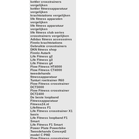
kettler crosstrainers
vergelijken
kettler fitnessapparatuur
vergelijken
krachtstations vergelijken
life fitness apparaten
vergelijken
life fitness apparatuur
vergelijken
life fitness club series
crosstrainers vergelijken
Adidas fitness accessoires
Finnlo krachtstations
Gebruikte crosstrainers
DKN fitness shop
Finnlo Autark
Life Fitness g2
Life Fitness g3
Life Fitness g4
Flow Fitness HT4000
Flow Fitness CT4000
tweedehands
fitnessapparatuur
Tunturi roeitrainer R60
Flow Fitness crosstrainer
DCT3000
Flow Fitness crosstrainer
DCT2400
De beste loopband
Fitnessapparatuur
Fitness24.nl
Lifefitness F1
Life Fitness crosstrainer X1
basis
Life Fitness loopband F1
Smart
Life Fitness F1 Smart
Power Plate Powerbike
Tweedehands Concept2
model C PM2
Flow Fitness crosstrainer