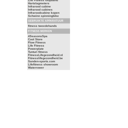
Life Fitness loopband
Hartslagmeters
Infrarood cabine
Infrarood cabines
Infraroodcabine kopen
Schwinn spinningbike
GEBRUIKTE APPARATUUR
fitness tweedehands
FITNESS MERKEN
4SeasonsSpa
Cool Store
Flow Fitness
Life Fitness
Powerplate
Tunturi fitness
FitnessLifegezondheid.nl
Fitnesslifegezondheid.be
Sanden-sports.com
Lifefitness showroom
Waterrower