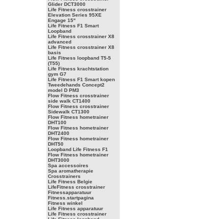
Glider DCT3000
Life Fitness crosstrainer
Elevation Series 95XE
Engage 15"
Life Fitness F1 Smart
Loopband
Life Fitness crosstrainer X8
advanced
Life Fitness crosstrainer X8
basis
Life Fitness loopband T5-5
(T55)
Life Fitness krachtstation
gym G7
Life Fitness F1 Smart kopen
Tweedehands Concept2
model D PM3
Flow Fitness crosstrainer
side walk CT1400
Flow Fitness crosstrainer
Sidewalk CT1300
Flow Fitness hometrainer
DHT100
Flow Fitness hometrainer
DHT2400
Flow Fitness hometrainer
DHT50
Loopband Life Fitness F1
Flow Fitness hometrainer
DHT3000
Spa accessoires
Spa aromatherapie
Crosstrainers
Life Fitness Belgie
LifeFitness crosstrainer
Fitnessapparatuur
Fitness.startpagina
Fitness winkel
Life Fitness apparatuur
Life Fitness crosstrainer