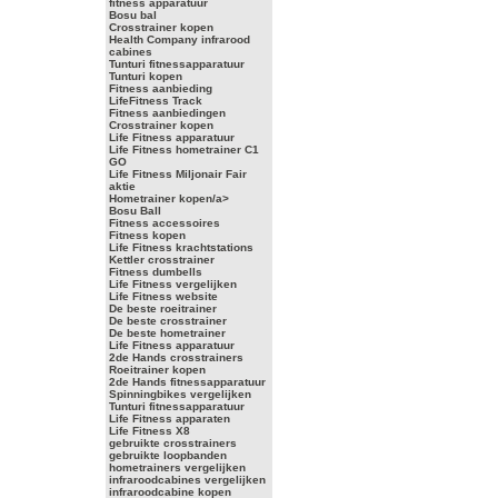
fitness apparatuur
Bosu bal
Crosstrainer kopen
Health Company infrarood
cabines
Tunturi fitnessapparatuur
Tunturi kopen
Fitness aanbieding
LifeFitness Track
Fitness aanbiedingen
Crosstrainer kopen
Life Fitness apparatuur
Life Fitness hometrainer C1
GO
Life Fitness Miljonair Fair
aktie
Hometrainer kopen/a>
Bosu Ball
Fitness accessoires
Fitness kopen
Life Fitness krachtstations
Kettler crosstrainer
Fitness dumbells
Life Fitness vergelijken
Life Fitness website
De beste roeitrainer
De beste crosstrainer
De beste hometrainer
Life Fitness apparatuur
2de Hands crosstrainers
Roeitrainer kopen
2de Hands fitnessapparatuur
Spinningbikes vergelijken
Tunturi fitnessapparatuur
Life Fitness apparaten
Life Fitness X8
gebruikte crosstrainers
gebruikte loopbanden
hometrainers vergelijken
infraroodcabines vergelijken
infraroodcabine kopen