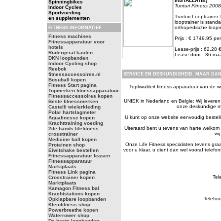
INSTALLATIE)
Spinningbikes
Tunturi Fitness 2008
Indoor Cycles
Sportvoeding
Tunturi Looptrainer
en supplementen
looptrainer is stand
orthopedische loop
FITNESS INFORMATIEF
Fitness machines
Prijs : € 1749.95 per
Fitnessapparatuur voor
hotels
Lease-prijs : 62.28
Rudergerat kaufen
Lease-duur : 36 m
DKN loopbanden
Indoor Cycling shop
Reebok
fitnessaccessoires.nl
SERVICE EN DESKUNDIGHEID. MAAR DAN
Bosuball kopen
Fitness Start pagina
Topkwaliteit fitness apparatuur van de we
Topmerken fitnessapparatuur
Fitnessaccessoires kopen
UNIEK in Nederland en Belgie: Wij leveren a
Beste fitnessmerken
onze deskundige me
Castelli wielerkleding
Polar hartslagmeter
U kunt op onze website eenvoudig bestelle
Aquafinesse kopen
Krachttraining voeding
Uiteraard bent u tevens van harte welkom 
2de hands lifefitness
wi
crosstrainer
Medicine ball kopen
Onze Life Fitness specialisten tevens gr
Proteinen shop
voor u klaar, u dient dan wel vooraf telef
Eiwitshake bestellen
Fitnessapparatuur leasen
Fitnessapparatuur
Marktplaats
Fitness Link pagina
Tel
Crosstrainer kopen
Marktplaats
Kamagon Fitness bal
Krachtstations kopen
Telefoo
Opklapbare loopbanden
Kleinfitness shop
Powerbreathe kopen
Waterrower shop
De beste loopbanden