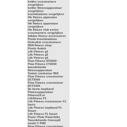
kettler crosstrainers
vergelijken
kettler fitnessapparatuur
vergelijken
krachtstations vergelijken
life fitness apparaten
vergelijken
life fitness apparatuur
vergelijken
life fitness club series
crosstrainers vergelijken
Adidas fitness accessoires
Finnlo krachtstations
Gebruikte crosstrainers
DKN fitness shop
Finnlo Autark
Life Fitness g2
Life Fitness g3
Life Fitness g4
Flow Fitness HT4000
Flow Fitness CT4000
tweedehands
fitnessapparatuur
Tunturi roeitrainer R60
Flow Fitness crosstrainer
DCT3000
Flow Fitness crosstrainer
DCT2400
De beste loopband
Fitnessapparatuur
Fitness24.nl
Lifefitness F1
Life Fitness crosstrainer X1
basis
Life Fitness loopband F1
Smart
Life Fitness F1 Smart
Power Plate Powerbike
Tweedehands Concept2
model C PM2
Flow Fitness crosstrainer