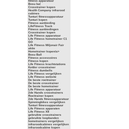
fitness apparatuur
Bosu bal
Crosstrainer kopen
Health Company infrarood
cabines
Tunturi fitnessapparatuur
Tunturi kopen
Fitness aanbieding
LifeFitness Track
Fitness aanbiedingen
Crosstrainer kopen
Life Fitness apparatuur
Life Fitness hometrainer C1
GO
Life Fitness Miljonair Fair
aktie
Hometrainer kopen/a>
Bosu Ball
Fitness accessoires
Fitness kopen
Life Fitness krachtstations
Kettler crosstrainer
Fitness dumbells
Life Fitness vergelijken
Life Fitness website
De beste roeitrainer
De beste crosstrainer
De beste hometrainer
Life Fitness apparatuur
2de Hands crosstrainers
Roeitrainer kopen
2de Hands fitnessapparatuur
Spinningbikes vergelijken
Tunturi fitnessapparatuur
Life Fitness apparaten
Life Fitness X8
gebruikte crosstrainers
gebruikte loopbanden
hometrainers vergelijken
infraroodcabines vergelijken
infraroodcabine kopen