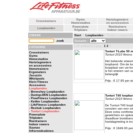
Gyms
Hartslagmeters
Crosstrainers
Homestudios
en accessoires
Powerplate
Roeitrainers
Loopbanden
Trilplaten
Indoor rowers
Start
>
Loopbanden
> Tunturi Loopband
ZOEKEN
Geslacht :
( 18 artikelen ) pag.:
1
2
3
CATEGORIE
Tunturi T-Lube 50 
Crosstrainers
Tunturi 2010 fitness 
Gyms
Homestudios
Het bekende smeermi
Hartslagmeters
loopband. Om de lo
en accessoires
loopplaat van uw loo
Hometrainers
is het smeren van u
Ergometers
belangrijk
Jacuzzis
Whirlpools
Prijs : € 17.95 per s
Klein Fitness
Accesoires
Loopbanden
- Bremshey Loopbanden
- Dunlop-DKN Loopbanden
Tunturi T40 loopban
- FlowFitness Loopbanden
Tunturi 2010 fitness 
- Kettler Loopbanden
- LifeFitness Loopbanden
De Tunturi T40 loop
- Reebok Loopbanden
voorzien van een or
- Tunturi Loopbanden
Deze extra comforta
Powerplate
gewrichten en spiere
Trilplaten
draadloze borstband
Roeitrainers
hartslagmeting is in
Indoor rowers
Saunas
Prijs : € 1849.00 per
Infraroodcabines