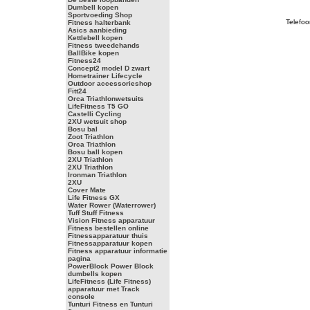
Dumbell kopen
Sportvoeding Shop
Telefoo
Fitness halterbank
Asics aanbieding
Kettlebell kopen
Fitness tweedehands
BallBike kopen
Fitness24
Concept2 model D zwart
Hometrainer Lifecycle
Outdoor accessorieshop
Fitt24
Orca Triathlonwetsuits
LifeFitness T5 GO
Castelli Cycling
2XU wetsuit shop
Bosu bal
Zoot Triathlon
Orca Triathlon
Bosu ball kopen
2XU Triathlon
2XU Triathlon
Ironman Triathlon
2XU
Cover Mate
Life Fitness GX
Water Rower (Waterrower)
Tuff Stuff Fitness
Vision Fitness apparatuur
Fitness bestellen online
Fitnessapparatuur thuis
Fitnessapparatuur kopen
Fitness apparatuur informatie
pagina
PowerBlock Power Block
dumbells kopen
LifeFitness (Life Fitness)
apparatuur met Track
console
Tunturi Fitness en Tunturi