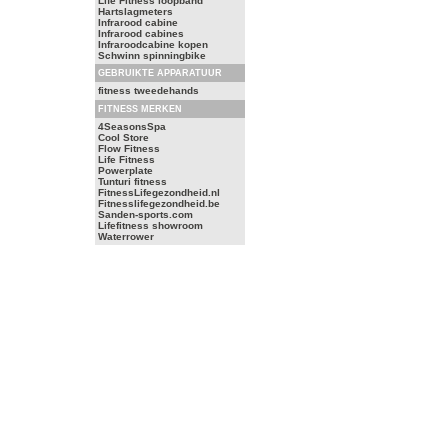
Life Fitness loopband
Hartslagmeters
Infrarood cabine
Infrarood cabines
Infraroodcabine kopen
Schwinn spinningbike
GEBRUIKTE APPARATUUR
fitness tweedehands
FITNESS MERKEN
4SeasonsSpa
Cool Store
Flow Fitness
Life Fitness
Powerplate
Tunturi fitness
FitnessLifegezondheid.nl
Fitnesslifegezondheid.be
Sanden-sports.com
Lifefitness showroom
Waterrower