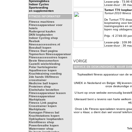
Spinningbikes
Lease-prijs : 73.96
Indoor Cycles
Lease-duur : 36 m
Sportvoeding
Tunturi T70 loopban
en supplementen
Tunturi 2010 fitness 
FITNESS INFORMATIEF
De Tunturi T70 draa
Fitness machines
looptraining voor bi
Fitnessapparatuur voor
trainingsopties en s
hotels
lopen nog uitdagen
Rudergerat kaufen
DKN loopbanden
Prijs : € 2749.00 per
Indoor Cycling shop
Reebok
Lease-prijs : 109.9
fitnessaccessoires.nl
Lease-duur : 36 m
Bosuball kopen
Fitness Start pagina
Topmerken fitnessapparatuur
Fitnessaccessoires kopen
Beste fitnessmerken
Castelli wielerkleding
Polar hartslagmeter
SERVICE EN DESKUNDIGHEID. MAAR DAN
Aquafinesse kopen
Krachttraining voeding
Topkwaliteit fitness apparatuur van de we
2de hands lifefitness
crosstrainer
UNIEK in Nederland en Belgie: Wij leveren a
Medicine ball kopen
onze deskundige me
Proteinen shop
Eiwitshake bestellen
U kunt op onze website eenvoudig bestelle
Fitnessapparatuur leasen
Fitnessapparatuur
Uiteraard bent u tevens van harte welkom 
Marktplaats
wi
Fitness Link pagina
Crosstrainer kopen
Onze Life Fitness specialisten tevens gr
Marktplaats
voor u klaar, u dient dan wel vooraf telef
Kamagon Fitness bal
Krachtstations kopen
Opklapbare loopbanden
Kleinfitness shop
Powerbreathe kopen
Tel
Waterrower shop
De beste loopbanden