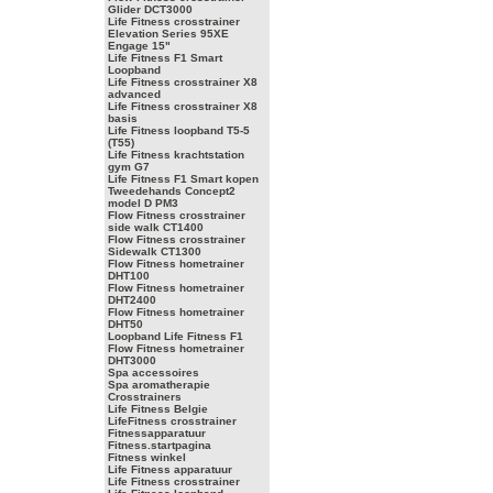
Glider DCT3000
Life Fitness crosstrainer
Elevation Series 95XE
Engage 15"
Life Fitness F1 Smart
Loopband
Life Fitness crosstrainer X8
advanced
Life Fitness crosstrainer X8
basis
Life Fitness loopband T5-5
(T55)
Life Fitness krachtstation
gym G7
Life Fitness F1 Smart kopen
Tweedehands Concept2
model D PM3
Flow Fitness crosstrainer
side walk CT1400
Flow Fitness crosstrainer
Sidewalk CT1300
Flow Fitness hometrainer
DHT100
Flow Fitness hometrainer
DHT2400
Flow Fitness hometrainer
DHT50
Loopband Life Fitness F1
Flow Fitness hometrainer
DHT3000
Spa accessoires
Spa aromatherapie
Crosstrainers
Life Fitness Belgie
LifeFitness crosstrainer
Fitnessapparatuur
Fitness.startpagina
Fitness winkel
Life Fitness apparatuur
Life Fitness crosstrainer