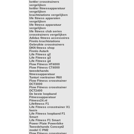
kettler crosstrainers
vergelijken
kettler fitnessapparatuur
vergelijken
krachtstations vergelijken
life fitness apparaten
vergelijken
life fitness apparatuur
vergelijken
life fitness club series
crosstrainers vergelijken
Adidas fitness accessoires
Finnlo krachtstations
Gebruikte crosstrainers
DKN fitness shop
Finnlo Autark
Life Fitness g2
Life Fitness g3
Life Fitness g4
Flow Fitness HT4000
Flow Fitness CT4000
tweedehands
fitnessapparatuur
Tunturi roeitrainer R60
Flow Fitness crosstrainer
DCT3000
Flow Fitness crosstrainer
DCT2400
De beste loopband
Fitnessapparatuur
Fitness24.nl
Lifefitness F1
Life Fitness crosstrainer X1
basis
Life Fitness loopband F1
Smart
Life Fitness F1 Smart
Power Plate Powerbike
Tweedehands Concept2
model C PM2
Flow Fitness crosstrainer