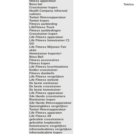
fitness apparatuur
Bosu bal
Telefoo
Crosstrainer kopen
Health Company infrarood
cabines
Tunturi fitnessapparatuur
Tunturi kopen
Fitness aanbieding
LifeFitness Track
Fitness aanbiedingen
Crosstrainer kopen
Life Fitness apparatuur
Life Fitness hometrainer C1
GO
Life Fitness Miljonair Fair
aktie
Hometrainer kopen/a>
Bosu Ball
Fitness accessoires
Fitness kopen
Life Fitness krachtstations
Kettler crosstrainer
Fitness dumbells
Life Fitness vergelijken
Life Fitness website
De beste roeitrainer
De beste crosstrainer
De beste hometrainer
Life Fitness apparatuur
2de Hands crosstrainers
Roeitrainer kopen
2de Hands fitnessapparatuur
Spinningbikes vergelijken
Tunturi fitnessapparatuur
Life Fitness apparaten
Life Fitness X8
gebruikte crosstrainers
gebruikte loopbanden
hometrainers vergelijken
infraroodcabines vergelijken
infraroodcabine kopen