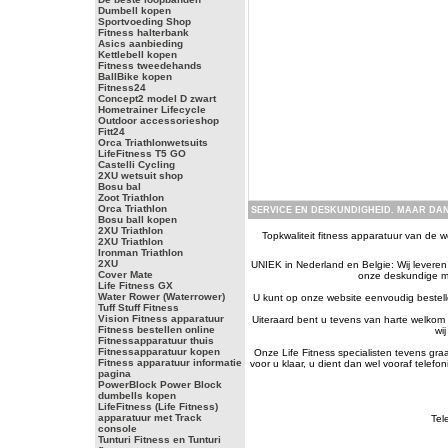
Dumbell kopen
Sportvoeding Shop
Fitness halterbank
Asics aanbieding
Kettlebell kopen
Fitness tweedehands
BallBike kopen
Fitness24
Concept2 model D zwart
Hometrainer Lifecycle
Outdoor accessorieshop
Fitt24
Orca Triathlonwetsuits
LifeFitness T5 GO
Castelli Cycling
2XU wetsuit shop
Bosu bal
Zoot Triathlon
Orca Triathlon
SERVICE EN DESKUNDIGHEID. MAAR DAN
Bosu ball kopen
2XU Triathlon
Topkwaliteit fitness apparatuur van de we
2XU Triathlon
Ironman Triathlon
2XU
UNIEK in Nederland en Belgie: Wij leveren a
Cover Mate
onze deskundige me
Life Fitness GX
Water Rower (Waterrower)
U kunt op onze website eenvoudig bestelle
Tuff Stuff Fitness
Vision Fitness apparatuur
Uiteraard bent u tevens van harte welkom 
Fitness bestellen online
wi
Fitnessapparatuur thuis
Fitnessapparatuur kopen
Onze Life Fitness specialisten tevens gr
Fitness apparatuur informatie
voor u klaar, u dient dan wel vooraf telef
pagina
PowerBlock Power Block
dumbells kopen
LifeFitness (Life Fitness)
apparatuur met Track
Tel
console
Tunturi Fitness en Tunturi