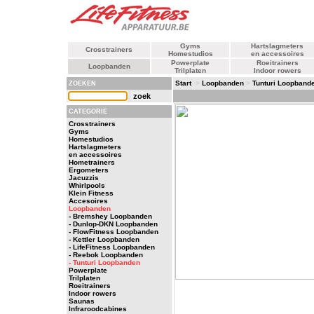
Gyms
Hartslagmeters
Crosstrainers
Homestudios
en accessoires
Powerplate
Roeitrainers
Loopbanden
Trilplaten
Indoor rowers
Start
>
Loopbanden
>
Tunturi Loopband
ZOEKEN
CATEGORIE
Crosstrainers
Gyms
Homestudios
Hartslagmeters
en accessoires
Hometrainers
Ergometers
Jacuzzis
Whirlpools
Klein Fitness
Accesoires
Loopbanden
- Bremshey Loopbanden
- Dunlop-DKN Loopbanden
- FlowFitness Loopbanden
- Kettler Loopbanden
- LifeFitness Loopbanden
- Reebok Loopbanden
- Tunturi Loopbanden
Powerplate
Trilplaten
Roeitrainers
Indoor rowers
Saunas
Infraroodcabines