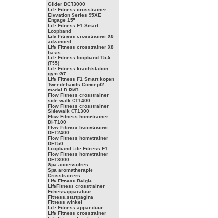
Glider DCT3000
Life Fitness crosstrainer
Elevation Series 95XE
Engage 15"
Life Fitness F1 Smart
Loopband
Life Fitness crosstrainer X8
advanced
Life Fitness crosstrainer X8
basis
Life Fitness loopband T5-5
(T55)
Life Fitness krachtstation
gym G7
Life Fitness F1 Smart kopen
Tweedehands Concept2
model D PM3
Flow Fitness crosstrainer
side walk CT1400
Flow Fitness crosstrainer
Sidewalk CT1300
Flow Fitness hometrainer
DHT100
Flow Fitness hometrainer
DHT2400
Flow Fitness hometrainer
DHT50
Loopband Life Fitness F1
Flow Fitness hometrainer
DHT3000
Spa accessoires
Spa aromatherapie
Crosstrainers
Life Fitness Belgie
LifeFitness crosstrainer
Fitnessapparatuur
Fitness.startpagina
Fitness winkel
Life Fitness apparatuur
Life Fitness crosstrainer