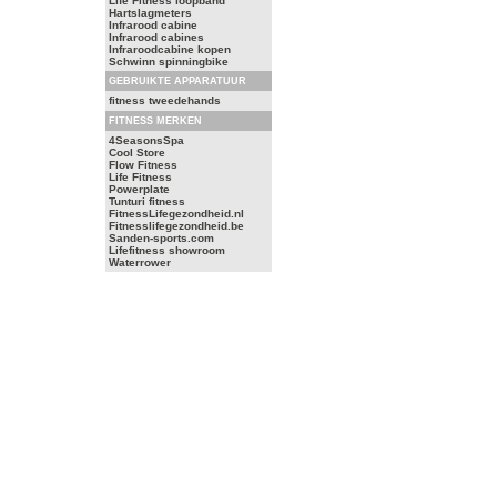
Life Fitness loopband
Hartslagmeters
Infrarood cabine
Infrarood cabines
Infraroodcabine kopen
Schwinn spinningbike
GEBRUIKTE APPARATUUR
fitness tweedehands
FITNESS MERKEN
4SeasonsSpa
Cool Store
Flow Fitness
Life Fitness
Powerplate
Tunturi fitness
FitnessLifegezondheid.nl
Fitnesslifegezondheid.be
Sanden-sports.com
Lifefitness showroom
Waterrower