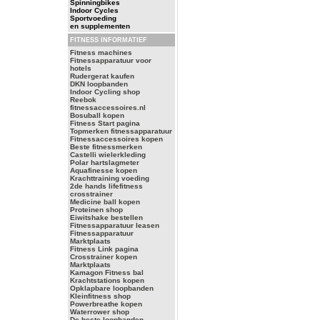
Spinningbikes
Indoor Cycles
Sportvoeding
en supplementen
FITNESS INFORMATIEF
Fitness machines
Fitnessapparatuur voor
hotels
Rudergerat kaufen
DKN loopbanden
Indoor Cycling shop
Reebok
fitnessaccessoires.nl
Bosuball kopen
Fitness Start pagina
Topmerken fitnessapparatuur
Fitnessaccessoires kopen
Beste fitnessmerken
Castelli wielerkleding
Polar hartslagmeter
Aquafinesse kopen
Krachttraining voeding
2de hands lifefitness
crosstrainer
Medicine ball kopen
Proteinen shop
Eiwitshake bestellen
Fitnessapparatuur leasen
Fitnessapparatuur
Marktplaats
Fitness Link pagina
Crosstrainer kopen
Marktplaats
Kamagon Fitness bal
Krachtstations kopen
Opklapbare loopbanden
Kleinfitness shop
Powerbreathe kopen
Waterrower shop
De beste loopbanden